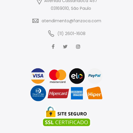
Avenida Cassandoca 457
03169010, São Paulo
atendimento@fanzoca.com
(11) 2601-1608