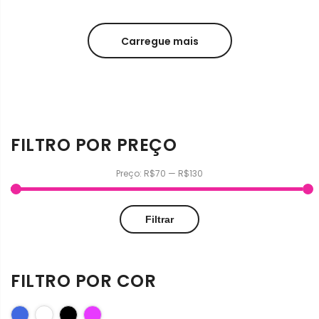
Carregue mais
FILTRO POR PREÇO
Preço:
R$70
—
R$130
Preço
Preço
Filtrar
mínimo
máximo
FILTRO POR COR
Azul Royal
Branco
Preto
Rosa