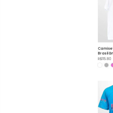
Camiset
Brasilân
R$
115.80