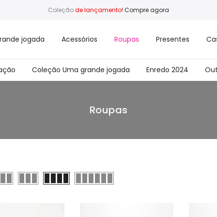
Coleção
de lançamento!
Compre agora
rande jogada
Acessórios
Roupas
Presentes
Ca
ação
Coleção Uma grande jogada
Enredo 2024
Out
Roupas