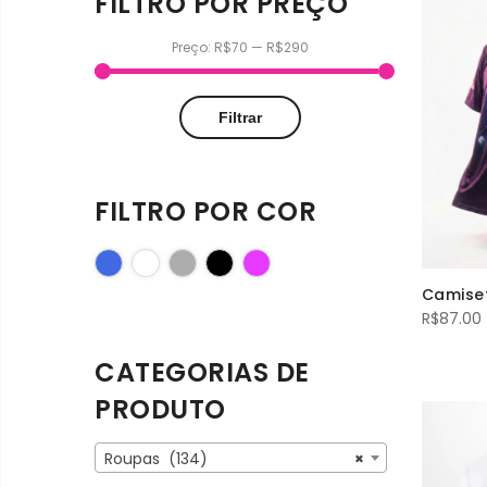
FILTRO POR PREÇO
Preço:
R$70
—
R$290
Preço
Preço
Filtrar
mínimo
máximo
FILTRO POR COR
Azul Royal
Branco
Cinza
Preto
Rosa
Camise
R$
87.00
CATEGORIAS DE
PRODUTO
Roupas (134)
×