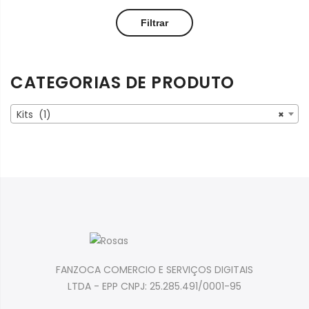
Preço
Preço
Filtrar
mínimo
máximo
CATEGORIAS DE PRODUTO
Kits (1)
×
FANZOCA COMERCIO E SERVIÇOS DIGITAIS
LTDA - EPP CNPJ: 25.285.491/0001-95