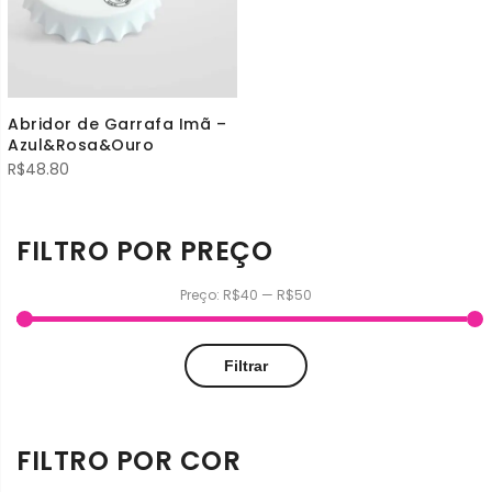
Abridor de Garrafa Imã –
Azul&Rosa&Ouro
R$
48.80
FILTRO POR PREÇO
Preço:
R$40
—
R$50
Preço
Preço
Filtrar
mínimo
máximo
FILTRO POR COR