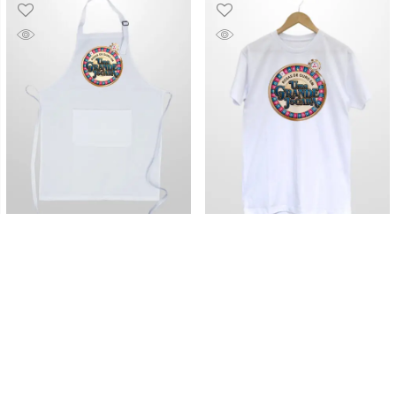
Avental – Uma grande
Camiseta Reta – Uma
jogada
grande jogada
R$
96.80
R$
115.80