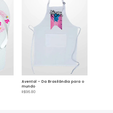
Avental – Da Brasilândia para o
Chinelo
mundo
R$
86.00
R$
96.80