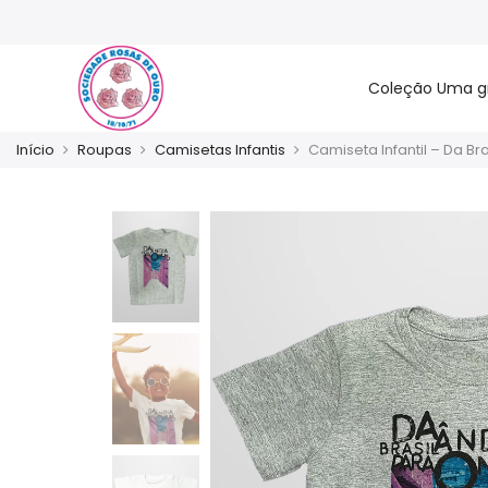
Coleção Uma g
Início
Roupas
Camisetas Infantis
Camiseta Infantil – Da B