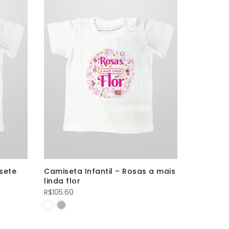
 sete
Camiseta Infantil – Rosas a mais
Camiseta
linda flor
R$
105.60
R$
105.60