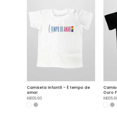
ala
Camiseta Infantil – É tempo de
Camise
amar
Ouro F
R$
105.60
R$
105.6