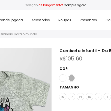
Coleção
de lançamento!
Compre agora
rande jogada
Acessórios
Roupas
Presentes
Ca
rasilândia para o mundo
Camiseta Infantil – Da 
R$
105.60
COR
TAMANHO
10
12
14
16
2
4