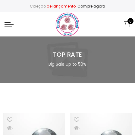
Coleção
de lançamento!
Compre agora
0
TOP RATE
Big Sale up to 50%