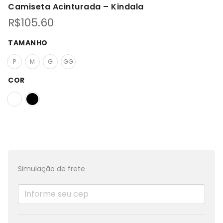
Camiseta Acinturada – Kindala
R$
105.60
TAMANHO
P
M
G
GG
COR
Simulação de frete