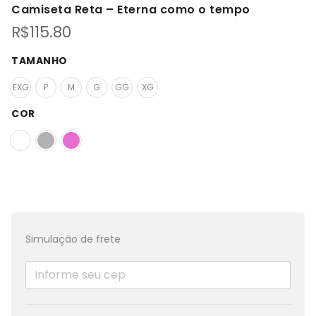
Camiseta Reta – Eterna como o tempo
R$
115.80
TAMANHO
EXG
P
M
G
GG
XG
COR
Simulação de frete