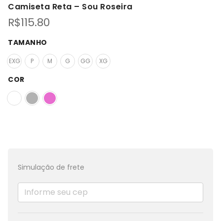
Camiseta Reta – Sou Roseira
R$
115.80
TAMANHO
EXG
P
M
G
GG
XG
COR
Simulação de frete