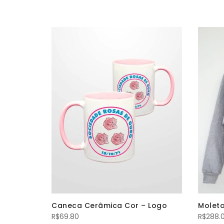
Rosa 1971
Caneca Cerâmica Cor – Logo
Moleto
R$
69.80
R$
288.