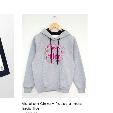
Moletom Cinza – Rosas a mais
Camiseta
linda flor
Brasilân