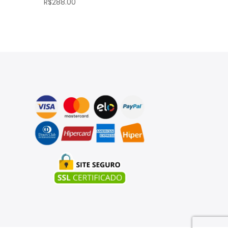
R$
288.00
R$
105.60