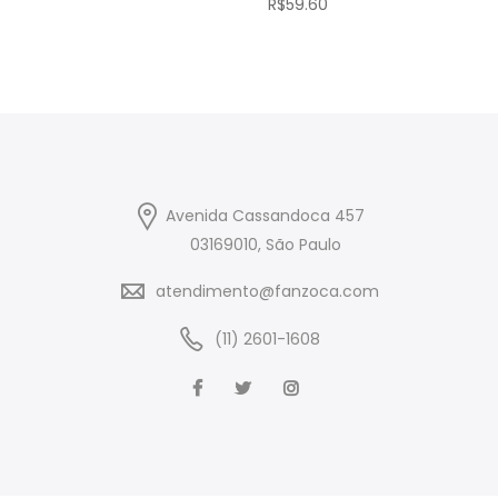
R$
59.60
Avenida Cassandoca 457
03169010, São Paulo
atendimento@fanzoca.com
(11) 2601-1608