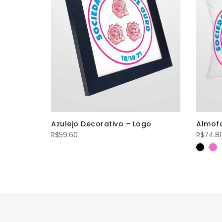
Jóia rara
Azulejo Decorativo – Logo
Almof
R$
59.60
R$
74.8