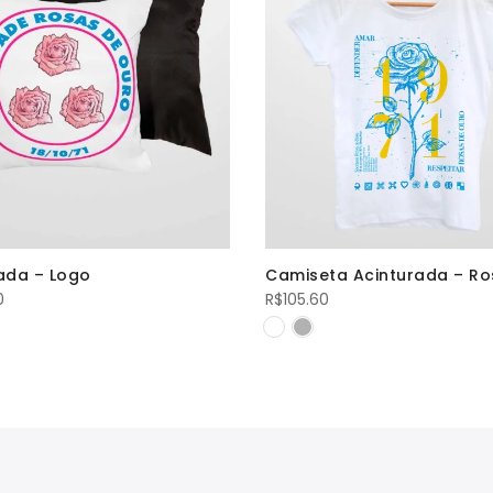
ada – Logo
Camiseta Acinturada – Ro
0
R$
105.60