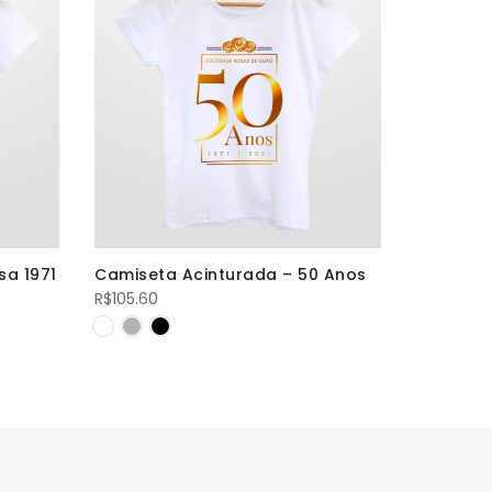
sa 1971
Camiseta Acinturada – 50 Anos
Moletom 
R$
105.60
R$
288.00