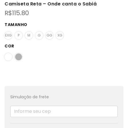
Camiseta Reta – Onde canta o Sabiá
R$
115.80
TAMANHO
EXG
P
M
G
GG
XG
COR
Simulação de frete